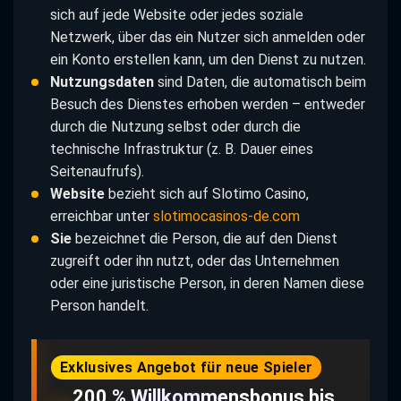
sich auf jede Website oder jedes soziale
Netzwerk, über das ein Nutzer sich anmelden oder
ein Konto erstellen kann, um den Dienst zu nutzen.
Nutzungsdaten
sind Daten, die automatisch beim
Besuch des Dienstes erhoben werden – entweder
durch die Nutzung selbst oder durch die
technische Infrastruktur (z. B. Dauer eines
Seitenaufrufs).
Website
bezieht sich auf Slotimo Casino,
erreichbar unter
slotimocasinos-de.com
Sie
bezeichnet die Person, die auf den Dienst
zugreift oder ihn nutzt, oder das Unternehmen
oder eine juristische Person, in deren Namen diese
Person handelt.
Exklusives Angebot für neue Spieler
200 % Willkommensbonus bis