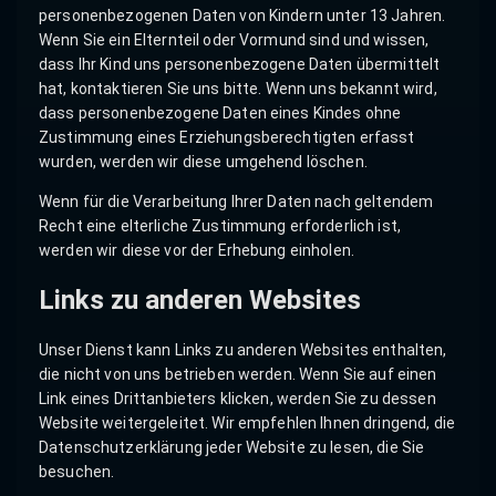
personenbezogenen Daten von Kindern unter 13 Jahren.
Wenn Sie ein Elternteil oder Vormund sind und wissen,
dass Ihr Kind uns personenbezogene Daten übermittelt
hat, kontaktieren Sie uns bitte. Wenn uns bekannt wird,
dass personenbezogene Daten eines Kindes ohne
Zustimmung eines Erziehungsberechtigten erfasst
wurden, werden wir diese umgehend löschen.
Wenn für die Verarbeitung Ihrer Daten nach geltendem
Recht eine elterliche Zustimmung erforderlich ist,
werden wir diese vor der Erhebung einholen.
Links zu anderen Websites
Unser Dienst kann Links zu anderen Websites enthalten,
die nicht von uns betrieben werden. Wenn Sie auf einen
Link eines Drittanbieters klicken, werden Sie zu dessen
Website weitergeleitet. Wir empfehlen Ihnen dringend, die
Datenschutzerklärung jeder Website zu lesen, die Sie
besuchen.