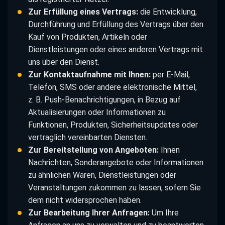
Zur Erfüllung eines Vertrags:
die Entwicklung,
Durchführung und Erfüllung des Vertrags über den
Kauf von Produkten, Artikeln oder
Dienstleistungen oder eines anderen Vertrags mit
uns über den Dienst.
Zur Kontaktaufnahme mit Ihnen:
per E-Mail,
Telefon, SMS oder andere elektronische Mittel,
z. B. Push-Benachrichtigungen, in Bezug auf
Aktualisierungen oder Informationen zu
Funktionen, Produkten, Sicherheitsupdates oder
vertraglich vereinbarten Diensten.
Zur Bereitstellung von Angeboten:
Ihnen
Nachrichten, Sonderangebote oder Informationen
zu ähnlichen Waren, Dienstleistungen oder
Veranstaltungen zukommen zu lassen, sofern Sie
dem nicht widersprochen haben.
Zur Bearbeitung Ihrer Anfragen:
Um Ihre