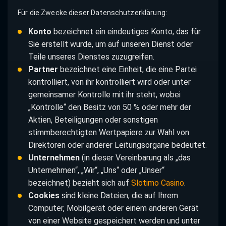
Für die Zwecke dieser Datenschutzerklärung:
Konto
bezeichnet ein eindeutiges Konto, das für
Sie erstellt wurde, um auf unseren Dienst oder
Teile unseres Dienstes zuzugreifen.
Partner
bezeichnet eine Einheit, die eine Partei
kontrolliert, von ihr kontrolliert wird oder unter
gemeinsamer Kontrolle mit ihr steht, wobei
„Kontrolle“ den Besitz von 50 % oder mehr der
Aktien, Beteiligungen oder sonstigen
stimmberechtigten Wertpapiere zur Wahl von
Direktoren oder anderer Leitungsorgane bedeutet.
Unternehmen
(in dieser Vereinbarung als „das
Unternehmen“, „Wir“, „Uns“ oder „Unser“
bezeichnet) bezieht sich auf
Slotimo Casino
.
Cookies
sind kleine Dateien, die auf Ihrem
Computer, Mobilgerät oder einem anderen Gerät
von einer Website gespeichert werden und unter