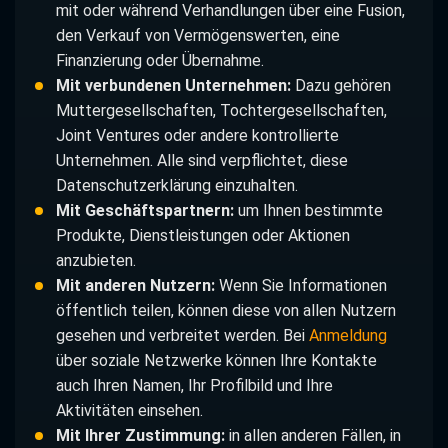
mit oder während Verhandlungen über eine Fusion,
den Verkauf von Vermögenswerten, eine
Finanzierung oder Übernahme.
Mit verbundenen Unternehmen:
Dazu gehören
Muttergesellschaften, Tochtergesellschaften,
Joint Ventures oder andere kontrollierte
Unternehmen. Alle sind verpflichtet, diese
Datenschutzerklärung einzuhalten.
Mit Geschäftspartnern:
um Ihnen bestimmte
Produkte, Dienstleistungen oder Aktionen
anzubieten.
Mit anderen Nutzern:
Wenn Sie Informationen
öffentlich teilen, können diese von allen Nutzern
gesehen und verbreitet werden. Bei
Anmeldung
über soziale Netzwerke können Ihre Kontakte
auch Ihren Namen, Ihr Profilbild und Ihre
Aktivitäten einsehen.
Mit Ihrer Zustimmung:
in allen anderen Fällen, in