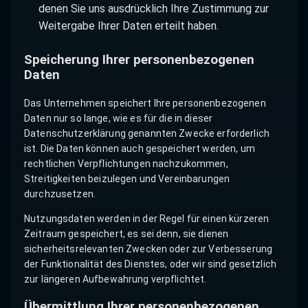
denen Sie uns ausdrücklich Ihre Zustimmung zur
Weitergabe Ihrer Daten erteilt haben.
Speicherung Ihrer personenbezogenen
Daten
Das Unternehmen speichert Ihre personenbezogenen
Daten nur so lange, wie es für die in dieser
Datenschutzerklärung genannten Zwecke erforderlich
ist. Die Daten können auch gespeichert werden, um
rechtlichen Verpflichtungen nachzukommen,
Streitigkeiten beizulegen und Vereinbarungen
durchzusetzen.
Nutzungsdaten werden in der Regel für einen kürzeren
Zeitraum gespeichert, es sei denn, sie dienen
sicherheitsrelevanten Zwecken oder zur Verbesserung
der Funktionalität des Dienstes, oder wir sind gesetzlich
zur längeren Aufbewahrung verpflichtet.
Übermittlung Ihrer personenbezogenen