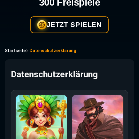
300 Freispiele
JETZT SPIELEN
Startseite
Datenschutzerklärung
Datenschutzerklärung