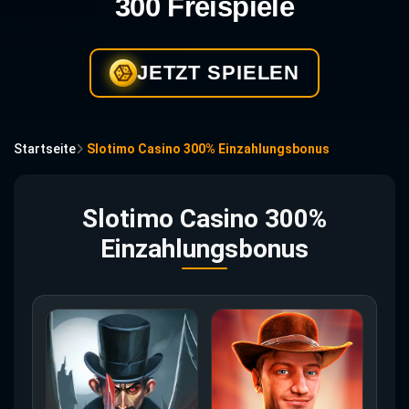
300 Freispiele
JETZT SPIELEN
Startseite
Slotimo Casino 300% Einzahlungsbonus
Slotimo Casino 300%
Einzahlungsbonus