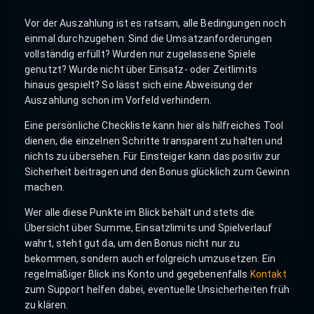
Vor der Auszahlung ist es ratsam, alle Bedingungen noch
einmal durchzugehen: Sind die Umsatzanforderungen
vollständig erfüllt? Wurden nur zugelassene Spiele
genutzt? Wurde nicht über Einsatz- oder Zeitlimits
hinaus gespielt? So lässt sich eine Abweisung der
Auszahlung schon im Vorfeld verhindern.
Eine persönliche Checkliste kann hier als hilfreiches Tool
dienen, die einzelnen Schritte transparent zu halten und
nichts zu übersehen. Für Einsteiger kann das positiv zur
Sicherheit beitragen und den Bonus glücklich zum Gewinn
machen.
Wer alle diese Punkte im Blick behält und stets die
Übersicht über Summe, Einsatzlimits und Spielverlauf
wahrt, steht gut da, um den Bonus nicht nur zu
bekommen, sondern auch erfolgreich umzusetzen. Ein
regelmäßiger Blick ins Konto und gegebenenfalls
Kontakt
zum Support helfen dabei, eventuelle Unsicherheiten früh
zu klären.