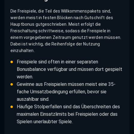
Die Freispiele, die Teil des Willkommenspakets sind,
werden meist in festen Blöcken nach Gutschrift des
Hauptbonus gutgeschrieben. Meist erfolgt die
Freischaltung schrittweise, sodass die Freispiele in
einem vorgegebenen Zeitraum genutzt werden müssen.
Dabei ist wichtig, die Reihenfolge der Nutzung
einzuhalten.
Freispiele sind often in einer separaten
Bonusbalance verfügbar und müssen dort gespielt
werden.
Gewinne aus Freispielen müssen meist eine 35-
fache Umsatzbedingung erfüllen, bevor sie
auszahlbar sind.
Häufige Stolperfallen sind das Überschreiten des
maximalen Einsatzlimits bei Freispielen oder das
Spielen unerlaubter Spiele.