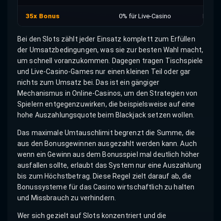
35x Bonus
0% für Live-Casino
Keine
Bei den Slots zählt jeder Einsatz komplett zum Erfüllen
der Umsatzbedingungen, was sie zur besten Wahl macht,
um schnell voranzukommen. Dagegen tragen Tischspiele
und Live-Casino-Games nur einen kleinen Teil oder gar
nichts zum Umsatz bei. Das ist ein gängiger
Mechanismus in Online-Casinos, um den Strategien von
Spielern entgegenzuwirken, die beispielsweise auf eine
hohe Auszahlungsquote beim Blackjack setzen wollen.
Das maximale Umtauschlimit begrenzt die Summe, die
aus den Bonusgewinnen ausgezahlt werden kann. Auch
wenn ein Gewinn aus dem Bonusspiel mal deutlich höher
ausfallen sollte, erlaubt das System nur eine Auszahlung
bis zum Höchstbetrag. Diese Regel zielt darauf ab, die
Bonussysteme für das Casino wirtschaftlich zu halten
und Missbrauch zu verhindern.
Wer sich gezielt auf Slots konzentriert und die