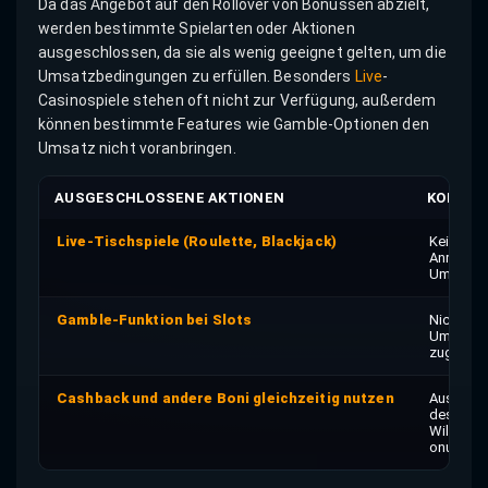
Da das Angebot auf den Rollover von Bonussen abzielt,
werden bestimmte Spielarten oder Aktionen
ausgeschlossen, da sie als wenig geeignet gelten, um die
Umsatzbedingungen zu erfüllen. Besonders
Live
-
Casinospiele stehen oft nicht zur Verfügung, außerdem
können bestimmte Features wie Gamble-Optionen den
Umsatz nicht voranbringen.
AUSGESCHLOSSENE AKTIONEN
KONSEQ
Live-Tischspiele (
Roulette
,
Blackjack
)
Kein
Anrechne
Umsatz
Gamble-Funktion bei
Slots
Nicht für
Umsatz
zugelass
Cashback
und andere Boni gleichzeitig nutzen
Ausschlu
des
Willkom
onus