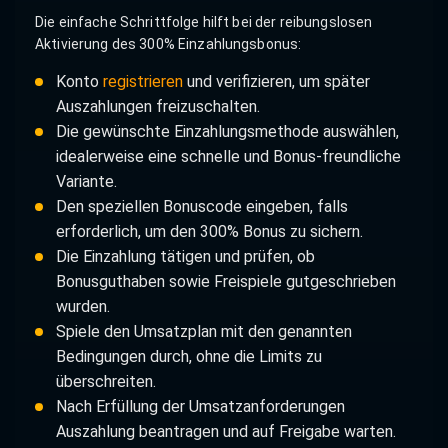
Die einfache Schrittfolge hilft bei der reibungslosen
Aktivierung des 300% Einzahlungsbonus:
Konto
registrieren
und verifizieren, um später
Auszahlungen freizuschalten.
Die gewünschte Einzahlungsmethode auswählen,
idealerweise eine schnelle und Bonus-freundliche
Variante.
Den speziellen Bonuscode eingeben, falls
erforderlich, um den 300% Bonus zu sichern.
Die Einzahlung tätigen und prüfen, ob
Bonusguthaben sowie Freispiele gutgeschrieben
wurden.
Spiele den Umsatzplan mit den genannten
Bedingungen durch, ohne die Limits zu
überschreiten.
Nach Erfüllung der Umsatzanforderungen
Auszahlung beantragen und auf Freigabe warten.