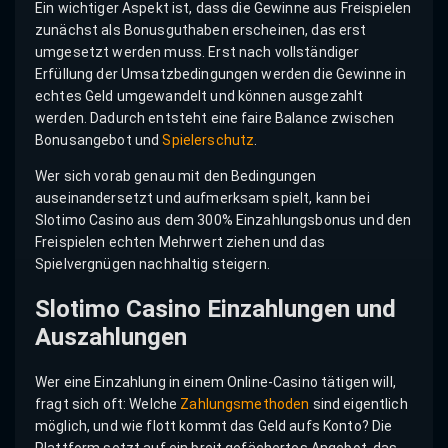
Ein wichtiger Aspekt ist, dass die Gewinne aus Freispielen
zunächst als Bonusguthaben erscheinen, das erst
umgesetzt werden muss. Erst nach vollständiger
Erfüllung der Umsatzbedingungen werden die Gewinne in
echtes Geld umgewandelt und können ausgezahlt
werden. Dadurch entsteht eine faire Balance zwischen
Bonusangebot und
Spielerschutz
.
Wer sich vorab genau mit den Bedingungen
auseinandersetzt und aufmerksam spielt, kann bei
Slotimo Casino aus dem 300% Einzahlungsbonus und den
Freispielen echten Mehrwert ziehen und das
Spielvergnügen nachhaltig steigern.
Slotimo Casino Einzahlungen und
Auszahlungen
Wer eine Einzahlung in einem Online-Casino tätigen will,
fragt sich oft: Welche
Zahlungsmethoden
sind eigentlich
möglich, und wie flott kommt das Geld aufs Konto? Die
Plattform setzt auf ein breit gefächertes Angebot, das