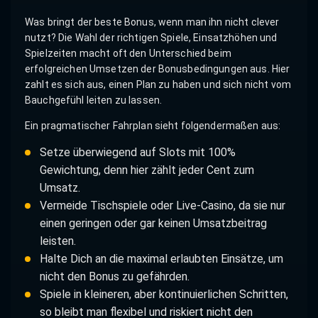
Was bringt der beste Bonus, wenn man ihn nicht clever
nutzt? Die Wahl der richtigen Spiele, Einsatzhöhen und
Spielzeiten macht oft den Unterschied beim
erfolgreichen Umsetzen der Bonusbedingungen aus. Hier
zahlt es sich aus, einen Plan zu haben und sich nicht vom
Bauchgefühl leiten zu lassen.
Ein pragmatischer Fahrplan sieht folgendermaßen aus:
Setze überwiegend auf Slots mit 100%
Gewichtung, denn hier zählt jeder Cent zum
Umsatz.
Vermeide Tischspiele oder Live-Casino, da sie nur
einen geringen oder gar keinen Umsatzbeitrag
leisten.
Halte Dich an die maximal erlaubten Einsätze, um
nicht den Bonus zu gefährden.
Spiele in kleineren, aber kontinuierlichen Schritten,
so bleibt man flexibel und riskiert nicht den