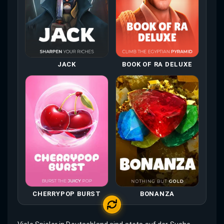
JACK
BOOK OF RA DELUXE
CHERRYPOP BURST
BONANZA