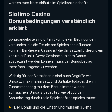
werden, was klare Abläufe im Spielkonto schafft.
Slotimo Casino
Bonusbedingungen verständlich
erklärt
Bonusangebote sind oft mit komplexen Bedingungen
verbunden, die die Freude am Spielen beeinflussen
können. Bei diesem Casino ist die Umsatzanforderung ein
zentraler Punkt: Bevor Gewinne aus dem Bonus
ausgezahlt werden können, muss der Bonusbetrag
mehrfach umgesetzt werden.
Wichtig für das Verständnis sind auch Begriffe wie
Umsatz, maximaleinsatz und Gültigkeitsdauer, die im
Zusammenhang mit dem Bonus immer wieder
auftauchen. Umsatz bedeutet, wie oft du den
Bonusbetrag durch reale Spieleinsätze spielen musst.
Der Bonus und die Einzahlung müssen 35-mal