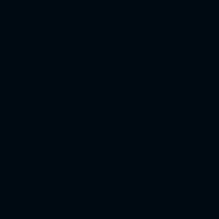
ZAHLUNGSMETHODEN