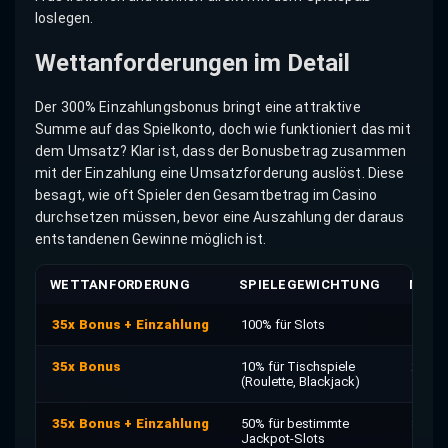
loslegen.
Wettanforderungen im Detail
Der 300% Einzahlungsbonus bringt eine attraktive
Summe auf das Spielkonto, doch wie funktioniert das mit
dem Umsatz? Klar ist, dass der Bonusbetrag zusammen
mit der Einzahlung eine Umsatzforderung auslöst. Diese
besagt, wie oft Spieler den Gesamtbetrag im Casino
durchsetzen müssen, bevor eine Auszahlung der daraus
entstandenen Gewinne möglich ist.
WETTANFORDERUNG
SPIELEGEWICHTUNG
MAXI
35x Bonus + Einzahlung
100% für Slots
5.000 
35x Bonus
10% für Tischspiele
2.000 
(Roulette, Blackjack)
35x Bonus + Einzahlung
50% für bestimmte
3.000 
Jackpot-Slots