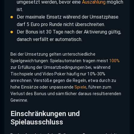
umgesetzt werden, bevor eine
Auszahlung
möglich
ist.
Der maximale Einsatz während der Umsatzphase
darf 5 Euro pro Runde nicht überschreiten.
Der Bonus ist 30 Tage nach der Aktivierung gültig,
danach verfällt er automatisch.
Bei der Umsetzung gelten unterschiedliche
Spielgewichtungen: Spielautomaten tragen meist
100%
zur Erfüllung der Umsatzbedingungen bei, während
Tischspiele und Video Poker häufig nur 10%-30%
anrechnen. Verstöße gegen die Regeln, etwa durch zu
hohe Einsätze oder unpassende
Spiele
, führen zum
Verlust des Bonus und sämtlicher daraus resultierenden
Gewinne.
Einschränkungen und
Spielausschluss