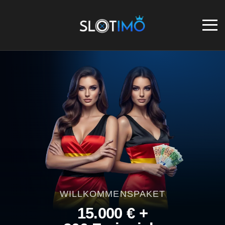
WILLKOMMENSPAKET
15.000 € +