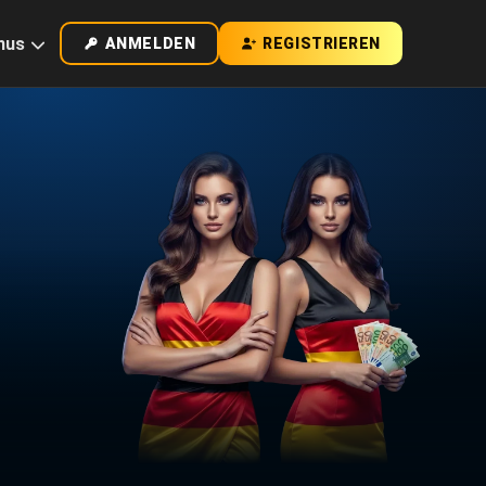
nus
ANMELDEN
REGISTRIEREN