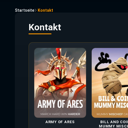
Startseite
Kontakt
Kontakt
BILL AND COI
ARMY OF ARES
MUMMY MISC