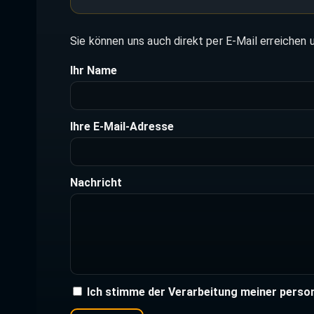
Sie können uns auch direkt per E-Mail erreichen 
Ihr Name
Ihre E-Mail-Adresse
Nachricht
Ich stimme der Verarbeitung meiner perso