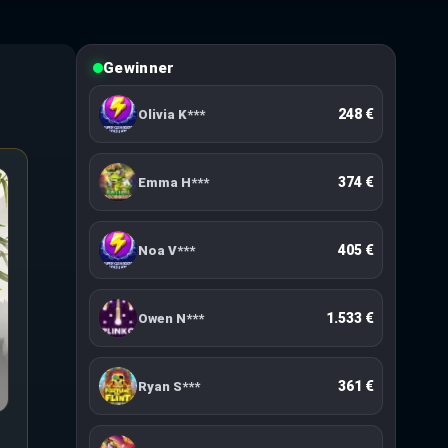
Gewinner
248 €
Olivia K***
374 €
Emma H***
405 €
Noa V***
1.533 €
Owen N***
361 €
Ryan S***