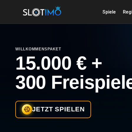
Spiele
Reg
WILLKOMMENSPAKET
15.000 € +
300 Freispiel
JETZT SPIELEN