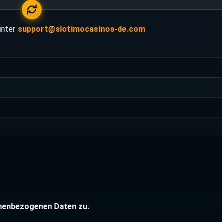
unter
support@slotimocasinos-de.com
nenbezogenen Daten zu.