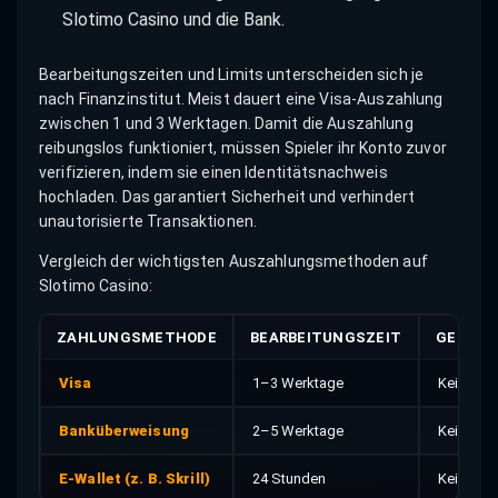
Slotimo Casino und die Bank.
Bearbeitungszeiten und Limits unterscheiden sich je
nach Finanzinstitut. Meist dauert eine Visa-Auszahlung
zwischen 1 und 3 Werktagen. Damit die Auszahlung
reibungslos funktioniert, müssen Spieler ihr Konto zuvor
verifizieren, indem sie einen Identitätsnachweis
hochladen. Das garantiert Sicherheit und verhindert
unautorisierte Transaktionen.
Vergleich der wichtigsten Auszahlungsmethoden auf
Slotimo Casino:
ZAHLUNGSMETHODE
BEARBEITUNGSZEIT
GEBÜHR
Visa
1–3 Werktage
Keine
Banküberweisung
2–5 Werktage
Keine
E-Wallet (z. B.
Skrill
)
24 Stunden
Keine