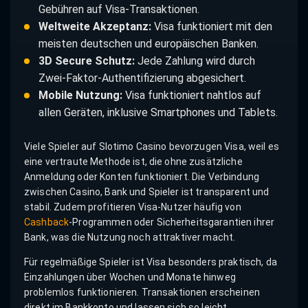
Gebühren auf Visa-Transaktionen.
Weltweite Akzeptanz:
Visa funktioniert mit den
meisten deutschen und europäischen Banken.
3D Secure Schutz:
Jede Zahlung wird durch
Zwei-Faktor-Authentifizierung abgesichert.
Mobile Nutzung:
Visa funktioniert nahtlos auf
allen Geräten, inklusive Smartphones und Tablets.
Viele Spieler auf Slotimo Casino bevorzugen Visa, weil es
eine vertraute Methode ist, die ohne zusätzliche
Anmeldung oder Konten funktioniert. Die Verbindung
zwischen Casino, Bank und Spieler ist transparent und
stabil. Zudem profitieren Visa-Nutzer häufig von
Cashback
-Programmen oder Sicherheitsgarantien ihrer
Bank, was die Nutzung noch attraktiver macht.
Für regelmäßige Spieler ist Visa besonders praktisch, da
Einzahlungen über Wochen und Monate hinweg
problemlos funktionieren. Transaktionen erscheinen
direkt im Bankkonto und lassen sich so leicht