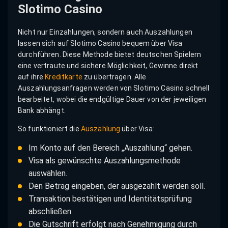
Slotimo Casino
Nicht nur Einzahlungen, sondern auch Auszahlungen
lassen sich auf Slotimo Casino bequem über Visa
durchführen. Diese Methode bietet deutschen Spielern
eine vertraute und sichere Möglichkeit, Gewinne direkt
auf ihre
Kreditkarte
zu übertragen. Alle
Auszahlungsanfragen werden von Slotimo Casino schnell
bearbeitet, wobei die endgültige Dauer von der jeweiligen
Bank abhängt.
So funktioniert die
Auszahlung
über Visa:
Im Konto auf den Bereich „Auszahlung“ gehen.
Visa als gewünschte Auszahlungsmethode
auswählen.
Den Betrag eingeben, der ausgezahlt werden soll.
Transaktion bestätigen und Identitätsprüfung
abschließen.
Die Gutschrift erfolgt nach Genehmigung durch