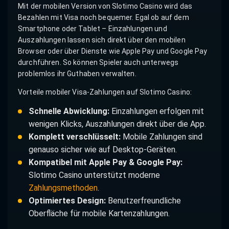
Mit der mobilen Version von Slotimo Casino wird das
Bezahlen mit Visa noch bequemer. Egal ob auf dem
Smartphone oder Tablet – Einzahlungen und
Auszahlungen lassen sich direkt über den mobilen
Browser oder über Dienste wie Apple Pay und Google Pay
durchführen. So können Spieler auch unterwegs
problemlos ihr Guthaben verwalten.
Vorteile mobiler Visa-Zahlungen auf Slotimo Casino:
Schnelle Abwicklung:
Einzahlungen erfolgen mit
wenigen Klicks, Auszahlungen direkt über die App.
Komplett verschlüsselt:
Mobile Zahlungen sind
genauso sicher wie auf Desktop-Geräten.
Kompatibel mit Apple Pay & Google Pay:
Slotimo Casino unterstützt moderne
Zahlungsmethoden
.
Optimiertes Design:
Benutzerfreundliche
Oberfläche für mobile Kartenzahlungen.