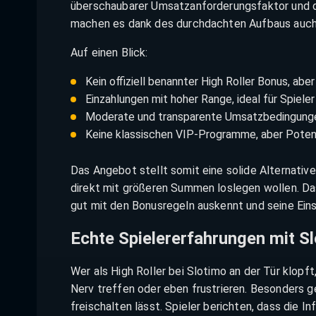
überschaubarer Umsatzanforderungsfaktor und di
machen es dank des durchdachten Aufbaus auch 
Auf einen Blick:
Kein offiziell benannter High Roller Bonus, abe
Einzahlungen mit hoher Range, ideal für Spieler
Moderate und transparente Umsatzbedingung
Keine klassischen VIP-Programme, aber Potentia
Das Angebot stellt somit eine solide Alternative
direkt mit größeren Summen loslegen wollen. Da
gut mit den Bonusregeln auskennt und seine Eins
Echte Spielererfahrungen mit 
Wer als High Roller bei Slotimo an der Tür klopf
Nerv treffen oder eben frustrieren. Besonders g
freischalten lässt. Spieler berichten, dass die