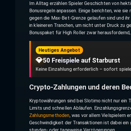
Im Alltag erzählen Spieler Geschichten von hekti
Bonusregeln anpassen. Einige berichten, wie sie 
gegen die Max-Bet-Grenze gelaufen sind und ih
in kleineren Tranchen, um nicht unter Druck zu g
Bonuspaket für High Roller zwar herausfordernd,
Heutiges Angebot
💎
50 Freispiele auf Starburst
Keine Einzahlung erforderlich – sofort spiel
Crypto-Zahlungen und deren Bed
Kryptowährungen sind bei Slotimo nicht nur ein T
Limits und schnellen Abläufen. Einzahlungsgrenze
Zahlungsmethoden
, was vor allem Vielspieler
Geschwindigkeit der Transaktionen ist dabei ein
stunden- oder tageweise Verzögerungen.