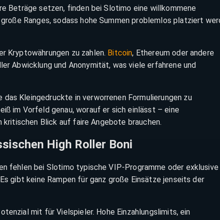
ere Beträge setzen, finden bei Slotimo eine willkommene
ben große Ranges, sodass hohe Summen problemlos platziert we
per Kryptowährungen zu zahlen.
Bitcoin
, Ethereum oder andere
ller Abwicklung und Anonymität, was viele erfahrene und
e das Kleingedruckte in verworrenen Formulierungen zu
iß im Vorfeld genau, worauf er sich einlässt – eine
m kritischen Blick auf faire Angebote brauchen.
ssischen High Roller Boni
ten fehlen bei Slotimo typische VIP-Programme oder exklusive
 Es gibt keine Rampen für ganz große Einsätze jenseits der
enzial mit für Vielspieler. Hohe Einzahlungslimits, ein