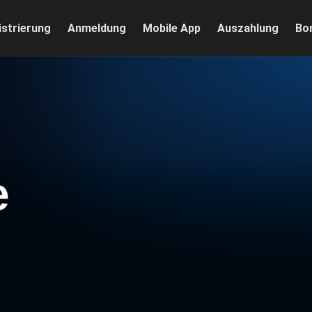
istrierung
Anmeldung
Mobile App
Auszahlung
Bo
e