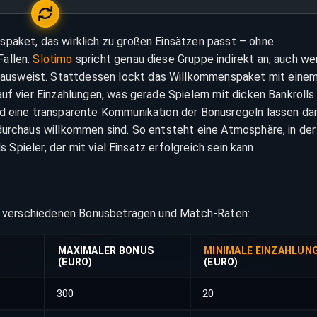
aket, das wirklich zu großen Einsätzen passt – ohne
Fallen.
Slotimo
spricht genau diese Gruppe indirekt an, auch we
 ausweist. Stattdessen lockt das Willkommenspaket mit eine
uf vier Einzahlungen, was gerade Spielern mit dicken Bankrolls
nd eine transparente Kommunikation der Bonusregeln lassen da
durchaus willkommen sind. So entsteht eine Atmosphäre, in der
s Spieler, der mit viel Einsatz erfolgreich sein kann.
mit verschiedenen Bonusbeträgen und Match-Raten:
MAXIMALER BONUS
MINIMALE EINZAHLUN
(EURO)
(EURO)
300
20