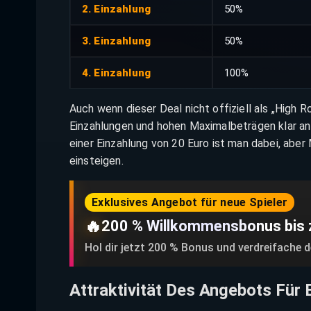
2. Einzahlung
50%
3. Einzahlung
50%
4. Einzahlung
100%
Auch wenn dieser Deal nicht offiziell als „High Ro
Einzahlungen und hohen Maximalbeträgen klar an
einer Einzahlung von 20 Euro ist man dabei, aber
einsteigen.
Exklusives Angebot für neue Spieler
🔥
200 % Willkommensbonus bis 
Hol dir jetzt 200 % Bonus und verdreifache 
Attraktivität Des Angebots Für 