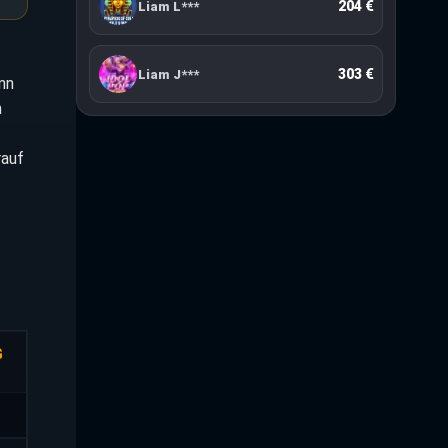
222 €
Ella H***
204 €
Liam L***
nn
m
rauf
G