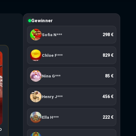
Gewinner
472 €
Ella J***
298 €
Sofia N***
829 €
Chloe F***
85 €
Nina G***
456 €
Henry J***
D