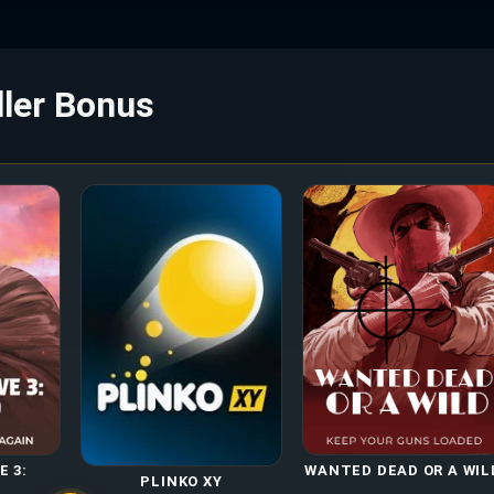
ller Bonus
E 3:
WANTED DEAD OR A WIL
PLINKO XY