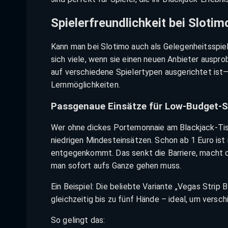
Spielerfreundlichkeit bei Slot
Kann man bei Slotimo auch als Gelegenheitsspie
sich viele, wenn sie einen neuen Anbieter auspr
auf verschiedene Spielertypen ausgerichtet ist—
Lernmöglichkeiten.
Passgenaue Einsätze für Low-Budget-Spi
Wer ohne dickes Portemonnaie am Blackjack-Tisc
niedrigen Mindesteinsätzen. Schon ab 1 Euro is
entgegenkommt. Das senkt die Barriere, macht d
man sofort aufs Ganze gehen muss.
Ein Beispiel: Die beliebte Variante „Vegas Strip 
gleichzeitig bis zu fünf Hände – ideal, um versc
So gelingt das: