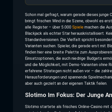
Schon mal gefragt, warum gerade dieses junge
bringt frischen Wind in die Szene, obwohl es ers
alle Register – über 5.000
Spiele
machen die Aus
Blackjack als echter Star herauskristallisiert. 
Standardversionen. Die Vielfalt spricht besonder
Varianten suchen. Spieler, die gerade erst mit B
finden hier eine breite Palette zum Ausprobieren
Einsatzoptionen, die auch niedrige Budgets ermö
und die Möglichkeit, mit Demo-Varianten ohne Ri
erfahrene Strategen nicht außen vor – die zahlr
Herausforderungen und spannende Spielmechanike
aber auch gezielt an der eigenen Taktik feilen.
Slotimo Im Fokus: Der Junge An
Slotimo startete als frisches Online-Casino mit 