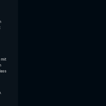
n
t
 mit
m
dass
.