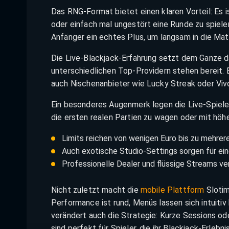
Das RNG-Format bietet einen klaren Vorteil: Es i
oder einfach mal ungestört eine Runde zu spiele
Anfänger ein echtes Plus, um langsam in die Mat
Die Live-Blackjack-Erfahrung setzt dem Ganze d
unterschiedlichen Top-Providern stehen bereit. 
auch Nischenanbieter wie Lucky Streak oder Viv
Ein besonderes Augenmerk legen die Live-Spiele 
die ersten realen Partien zu wagen oder mit hö
Limits reichen von wenigen Euro bis zu mehre
Auch exotische Studio-Settings sorgen für e
Professionelle Dealer und flüssige Streams v
Nicht zuletzt macht die
mobile Plattform
Slotim
Performance ist rund, Menüs lassen sich intuiti
verändert auch die Strategie: Kurze Sessions o
sind perfekt für Spieler, die ihr Blackjack-Erlebni