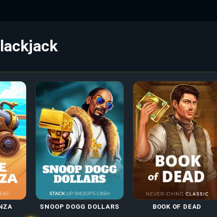
lackjack
NZA
BOOK OF DEAD
SNOOP DOGG DOLLARS