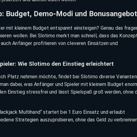
imo: Budget, Demo-Modi und Bonusangebot
ler mit kleinem Budget entspannt einsteigen? Genau das frage
obieren wollen. Bei Slotimo merkt man schnell, dass das Konzep
auch Anfänger profitieren von cleveren Einsätzen und
eler: Wie Slotimo den Einstieg erleichtert
h Platz nehmen möchte, findet bei Slotimo diverse Varianten
t man dabei, was Anfänger und Spieler mit kleinem Budget enor
en Einstieg stressfrei und lässt Spielspaß groß werden, ohne 
Blackjack Multihand“ startet bei 1 Euro Einsatz und erlaubt
hiedene Strategien auszuprobieren, ohne das Geld zu verbrennen